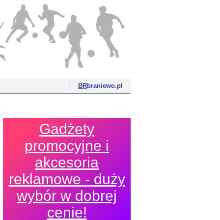
BR
braniewo.pl
Gadżety
promocyjne i
akcesoria
reklamowe - duży
wybór w dobrej
cenie!