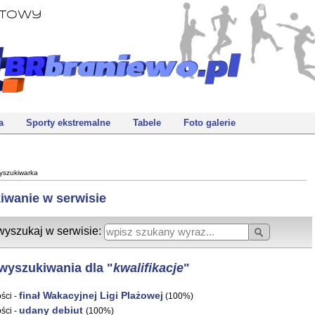
rtowy
a
Sporty ekstremalne
Tabele
Foto galerie
yszukiwarka
iwanie w serwisie
wyszukaj w serwisie:
wyszukiwania dla "
kwalifikacje
"
finał Wakacyjnej Ligi Plażowej
ści -
(100%)
udany debiut
ści -
(100%)