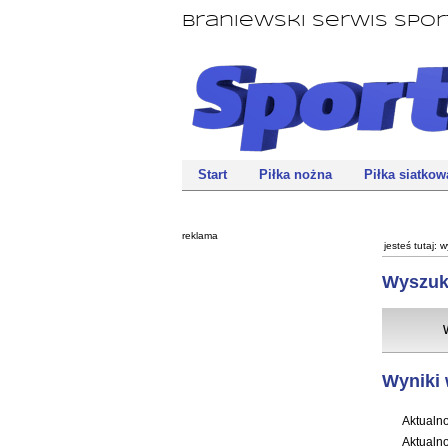
Braniewski Serwis Spo
Start
Piłka nożna
Piłka siatkow
reklama
jesteś tutaj:
w
Wyszuk
Wyniki 
Aktualno
Aktualno