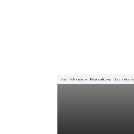
Start
Piłka nożna
Piłka siatkowa
Sporty ekstr