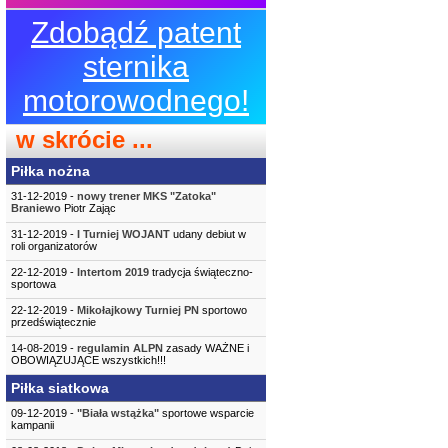
Zdobądź patent
sternika
motorowodnego!
w skrócie ...
Piłka nożna
31-12-2019 -
nowy trener MKS "Zatoka"
Braniewo
Piotr Zając
31-12-2019 -
I Turniej WOJANT
udany debiut w
roli organizatorów
22-12-2019 -
Intertom 2019
tradycja świąteczno-
sportowa
22-12-2019 -
Mikołajkowy Turniej PN
sportowo
przedświątecznie
14-08-2019 -
regulamin ALPN
zasady WAŻNE i
OBOWIĄZUJĄCE wszystkich!!!
Piłka siatkowa
09-12-2019 -
"Biała wstążka"
sportowe wsparcie
kampanii