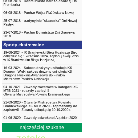
08-08-2018 -
Dobre Miasto bardzo dobre :)
Dni
Fromborka
06-08-2018 -
Puchar Wójta
Plażówka w Nowej
25-07-2018 -
tradycyjnie "siateczka"
Dni Nowej
Pasłęki
23-07-2018 -
Puchar Burmistrza
Dni Braniewa
2018
Sporty ekstremalne
19-08-2024 -
IX Braniewski Bieg Hozjusza
Bieg
odbędzie się 1 września 2024, zaplanuj swój udział
w IX Braniewskim Biegu Hozjusza,
16-03-2024 -
Sukces drużyny unihokeja KS
Dragon!
Wielki sukces drużyny unihokeja KS
Dragons Płoskinia Awansował do Finałów
Mistrzostw Polski w Unihokeju.
04-10-2021 -
Zawody rowerowe w kategorii XC
MTB 2021 - ruszyły zapisy!!!
Otwarte Mistrzostwa Powiatu Braniewskiego
21-09-2020 -
Otwarte Mistrzostwa Powiatu
Braniewskiego XC MTB 2020 - zapraszamy do
zapisów!!!
Zawody odbędą się 10.10.2020 r.
01-06-2020 -
Zawody odwołane!
Aquthlon 2020!
najczęściej szukane