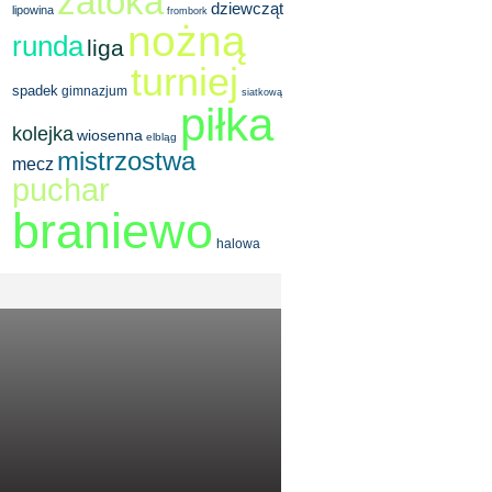
zatoka
dziewcząt
lipowina
frombork
nożną
runda
liga
turniej
spadek
gimnazjum
siatkową
piłka
kolejka
wiosenna
elbląg
mistrzostwa
mecz
puchar
braniewo
halowa