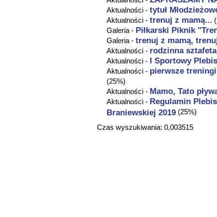
tytuł Młodzieżow
Aktualności -
trenuj z mamą...
Aktualności -
(
Piłkarski Piknik "Tre
Galeria -
trenuj z mamą, trenuj 
Galeria -
rodzinna sztafeta
Aktualności -
I Sportowy Plebi
Aktualności -
pierwsze treningi
Aktualności -
(25%)
Mamo, Tato pływa
Aktualności -
Regulamin Plebis
Aktualności -
Braniewskiej 2019
(25%)
Czas wyszukiwania: 0,003515