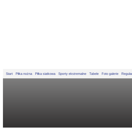
Start
Piłka nożna
Piłka siatkowa
Sporty ekstremalne
Tabele
Foto galerie
Regula