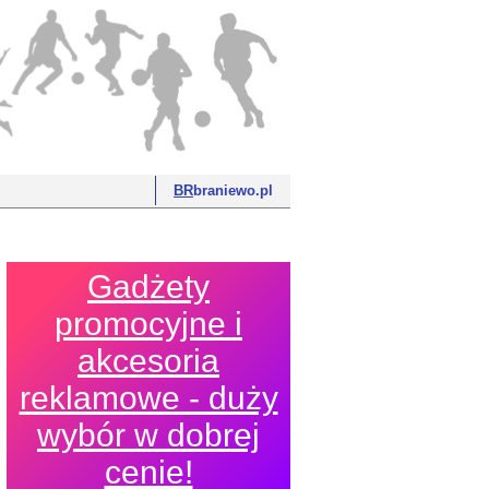
BR
braniewo.pl
Gadżety
promocyjne i
akcesoria
reklamowe - duży
wybór w dobrej
cenie!