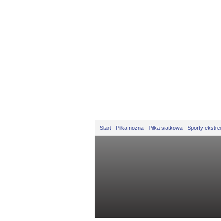
Start
Piłka nożna
Piłka siatkowa
Sporty ekstr