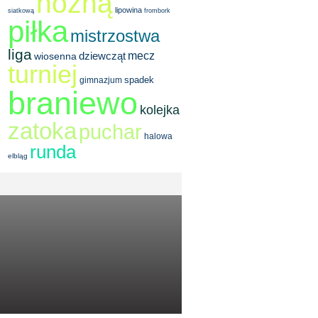
nożną
lipowina
siatkową
frombork
piłka
mistrzostwa
liga
dziewcząt
mecz
wiosenna
turniej
spadek
gimnazjum
braniewo
kolejka
zatoka
puchar
halowa
runda
elbląg