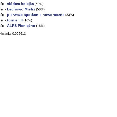
siódma kolejka
ści -
(50%)
Lechowo Mistrz
ści -
(50%)
pierwsze spotkanie noworoczne
ści -
(33%)
turniej III
ści -
(16%)
ALPS Pieniężno
ści -
(16%)
kiwania: 0,002613