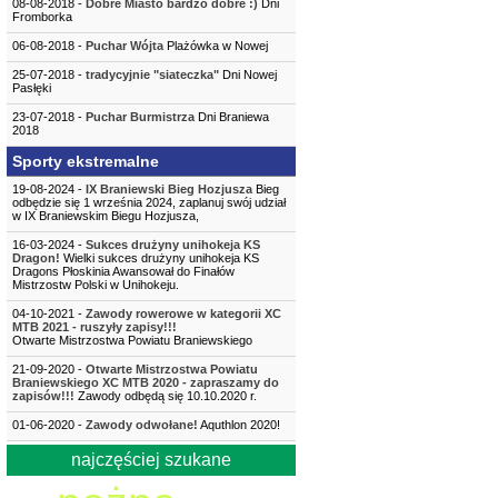
08-08-2018 -
Dobre Miasto bardzo dobre :)
Dni
Fromborka
06-08-2018 -
Puchar Wójta
Plażówka w Nowej
25-07-2018 -
tradycyjnie "siateczka"
Dni Nowej
Pasłęki
23-07-2018 -
Puchar Burmistrza
Dni Braniewa
2018
Sporty ekstremalne
19-08-2024 -
IX Braniewski Bieg Hozjusza
Bieg
odbędzie się 1 września 2024, zaplanuj swój udział
w IX Braniewskim Biegu Hozjusza,
16-03-2024 -
Sukces drużyny unihokeja KS
Dragon!
Wielki sukces drużyny unihokeja KS
Dragons Płoskinia Awansował do Finałów
Mistrzostw Polski w Unihokeju.
04-10-2021 -
Zawody rowerowe w kategorii XC
MTB 2021 - ruszyły zapisy!!!
Otwarte Mistrzostwa Powiatu Braniewskiego
21-09-2020 -
Otwarte Mistrzostwa Powiatu
Braniewskiego XC MTB 2020 - zapraszamy do
zapisów!!!
Zawody odbędą się 10.10.2020 r.
01-06-2020 -
Zawody odwołane!
Aquthlon 2020!
najczęściej szukane