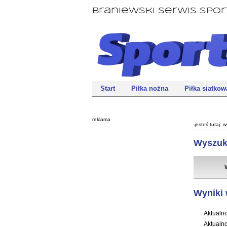
Braniewski Serwis Spo
Start
Piłka nożna
Piłka siatkow
reklama
jesteś tutaj:
w
Wyszuk
Wyniki 
Aktualno
Aktualno