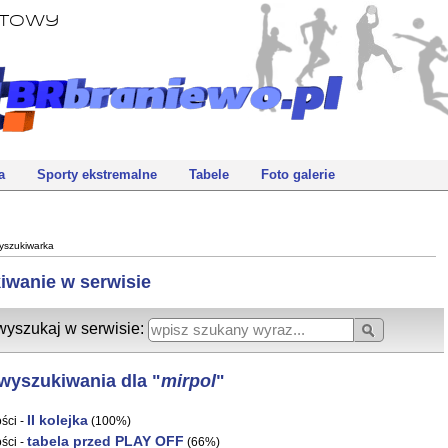
rtowy
a
Sporty ekstremalne
Tabele
Foto galerie
yszukiwarka
iwanie w serwisie
wyszukaj w serwisie:
wyszukiwania dla "
mirpol
"
II kolejka
ści -
(100%)
tabela przed PLAY OFF
ści -
(66%)