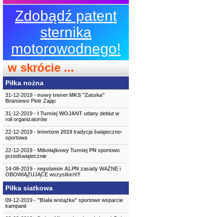
Zdobądź patent
sternika
motorowodnego!
w skrócie ...
Piłka nożna
31-12-2019 -
nowy trener MKS "Zatoka"
Braniewo
Piotr Zając
31-12-2019 -
I Turniej WOJANT
udany debiut w
roli organizatorów
22-12-2019 -
Intertom 2019
tradycja świąteczno-
sportowa
22-12-2019 -
Mikołajkowy Turniej PN
sportowo
przedświątecznie
14-08-2019 -
regulamin ALPN
zasady WAŻNE i
OBOWIĄZUJĄCE wszystkich!!!
Piłka siatkowa
09-12-2019 -
"Biała wstążka"
sportowe wsparcie
kampanii