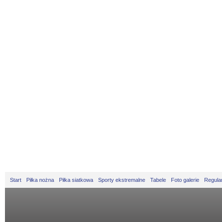
Start
Piłka nożna
Piłka siatkowa
Sporty ekstremalne
Tabele
Foto galerie
Regula