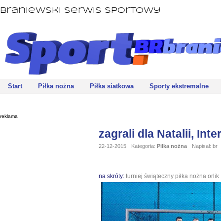
Braniewski Serwis Sportowy
Start
Piłka nożna
Piłka siatkowa
Sporty ekstremalne
reklama
zagrali dla Natalii, Int
22-12-2015
Kategoria:
Piłka nożna
Napisał: br
na skróty:
turniej
świąteczny
piłka nożna
orlik