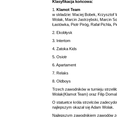
Klasyfikacja końcowa:
1.
Klamot Team
w składzie: Maciej Bobek, Krzyszto
Wolak, Marcin Jastrzębski, Marcin So
Łastówka, Piotr Piróg, Rafał Pichla, Pi
2. Ekobłysk
3. Intertom
4. Zatoka Kids
5. Osiotr
6. Apartament
7. Relaks
8. Oldboys
Trzech zawodników w turnieju strzeli
Wolak(Klamot Team) oraz Filip Domal
O statuetce króla strzelców zadecydo
najlepszym okazał się Adam Wolak.
Najlepszym zawodnikiem zawodów zos