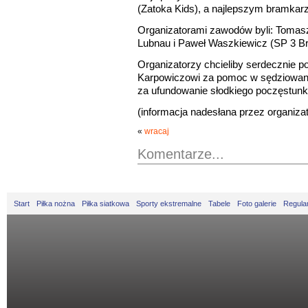
(Zatoka Kids), a najlepszym bramkar
Organizatorami zawodów byli: Tomas
Lubnau i Paweł Waszkiewicz (SP 3 Br
Organizatorzy chcieliby serdecznie 
Karpowiczowi za pomoc w sędziowani
za ufundowanie słodkiego poczęstunk
(informacja nadesłana przez organiza
«
wracaj
Komentarze...
Start
Piłka nożna
Piłka siatkowa
Sporty ekstremalne
Tabele
Foto galerie
Regula