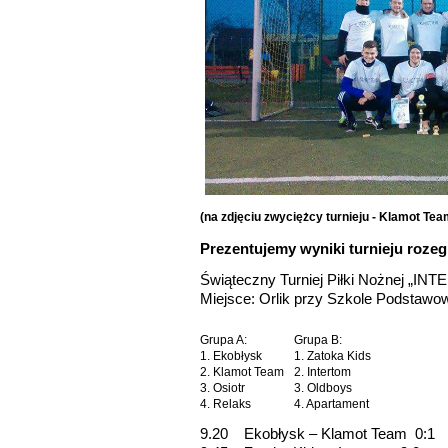
(na zdjęciu zwyciężcy turnieju - Klamot Tea
Prezentujemy wyniki turnieju rozeg
Świąteczny Turniej Piłki Nożnej „IN
Miejsce: Orlik przy Szkole Podstawow
Grupa A:
Grupa B:
1. Ekobłysk
1. Zatoka Kids
2. Klamot Team
2. Intertom
3. Osiotr
3. Oldboys
4. Relaks
4. Apartament
9.20 Ekobłysk – Klamot Team 0:1