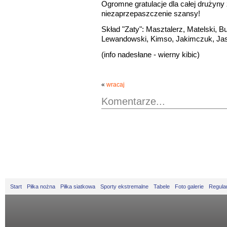
Ogromne gratulacje dla całej drużyny
niezaprzepaszczenie szansy!
Skład "Zaty": Masztalerz, Matelski, B
Lewandowski, Kimso, Jakimczuk, Jast
(info nadesłane - wierny kibic)
«
wracaj
Komentarze...
Start
Piłka nożna
Piłka siatkowa
Sporty ekstremalne
Tabele
Foto galerie
Regula