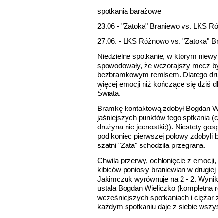
spotkania barażowe
23.06 - "Zatoka" Braniewo vs. LKS R
27.06. - LKS Różnowo vs. "Zatoka" Br
Niedzielne spotkanie, w którym niew
spowodowały, że wczorajszy mecz był 
bezbramkowym remisem. Dlatego drug
więcej emocji niż kończące się dziś d
Świata.
Bramkę kontaktową zdobył Bogdan Wie
jaśniejszych punktów tego sptkania 
drużyna nie jednostki:)). Niestety go
pod koniec pierwszej połowy zdobyli 
szatni "Zata" schodziła przegrana.
Chwila przerwy, ochłonięcie z emocji,
kibiców poniosły braniewian w drugiej
Jakimczuk wyrównuje na 2 - 2. Wynik 
ustala Bogdan Wieliczko (kompletna r
wcześniejszych spotkaniach i ciężar 
każdym spotkaniu daje z siebie wszys