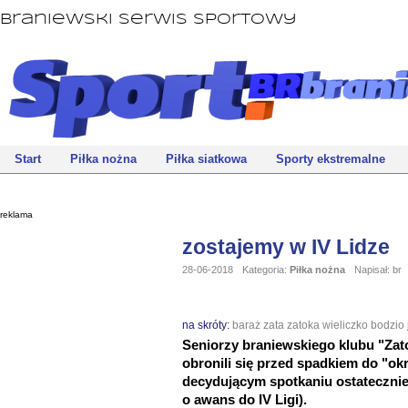
Braniewski Serwis Sportowy
Start
Piłka nożna
Piłka siatkowa
Sporty ekstremalne
reklama
zostajemy w IV Lidze
28-06-2018
Kategoria:
Piłka nożna
Napisał: br
na skróty:
baraż
zata
zatoka
wieliczko
bodzio
Seniorzy braniewskiego klubu "Zat
obronili się przed spadkiem do "o
decydującym spotkaniu ostateczni
o awans do IV Ligi).