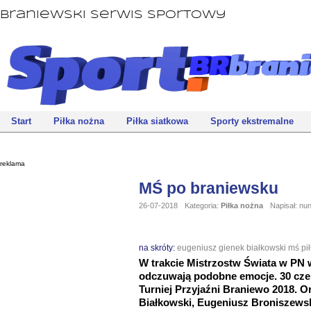
Braniewski Serwis Sportowy
Start
Piłka nożna
Piłka siatkowa
Sporty ekstremalne
reklama
MŚ po braniewsku
26-07-2018
Kategoria:
Piłka nożna
Napisał: nu
na skróty:
eugeniusz
gienek
białkowski
mś
pi
W trakcie Mistrzostw Świata w PN w
odczuwają podobne emocje. 30 cze
Turniej Przyjaźni Braniewo 2018. O
Białkowski, Eugeniusz Broniszewski