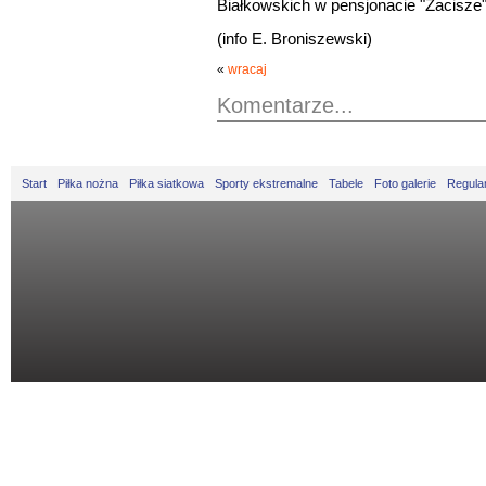
Białkowskich w pensjonacie "Zacisze"
(info E. Broniszewski)
«
wracaj
Komentarze...
Start
Piłka nożna
Piłka siatkowa
Sporty ekstremalne
Tabele
Foto galerie
Regula