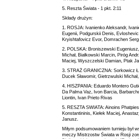
5. Reszta Świata - 1 pkt. 2:11
Składy drużyn:
1. ROSJA: Ivanienko Aleksandr, Ivan
Eugenii, Podgurskii Denis, Evloshevich
Kryishtafovicz Evor, Domrachen Serg
2. POLSKA: Broniszewski Eugeniusz
Michał, Białkowski Marcin, Piróg And
Maciej, Wyszczelski Damian, Ptak J
3. STRAŻ GRANICZNA: Sorkowicz Łuk
Ducek Sławomir, Gietrzwulski Michał,
4. HISZPANIA: Eduardo Montero Guti
Da Palma Vaz, Ivon Barcia, Barbarch
Liontin, Ivan Prieto Rivas
5. RESZTA SWIATA: Ainoins Phatpies, 
Konstantininis, Kiełek Maciej, Anastaz
Janusz.
Miłym podsumowaniem turnieju był ws
meczy Mistrzostw Świata w Rosji zo