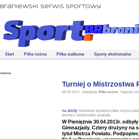
Braniewski Serwis Sportowy
Start
Piłka nożna
Piłka siatkowa
Sporty ekstremalne
reklama
Turniej o Mistrzostwa
06-05-2013
Kategoria:
Piłka nożna
Napisał: nu
na skróty:
braniewo
lipowina
piłka nozna
szkó
turniej o mistrzostwo powiatu
W Pieniężnie 30.04.2013r. odbyły
Gimnazjady. Cztery drużyny na s
tytuł Mistrza Powiatu. Podpopie