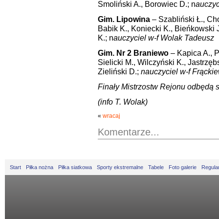
Smoliński A., Borowiec D.; n
auczyc
Gim. Lipowina
– Szabliński Ł., Ch
Babik K., Koniecki K., Bieńkowski 
K.; n
auczyciel w-f Wolak Tadeusz
Gim. Nr 2 Braniewo
– Kapica A., P
Sielicki M., Wilczyński K., Jastrzę
Zieliński D.;
nauczyciel w-f Frącki
Finały Mistrzostw Rejonu odbędą s
(info T. Wolak)
«
wracaj
Komentarze...
Start
Piłka nożna
Piłka siatkowa
Sporty ekstremalne
Tabele
Foto galerie
Regula