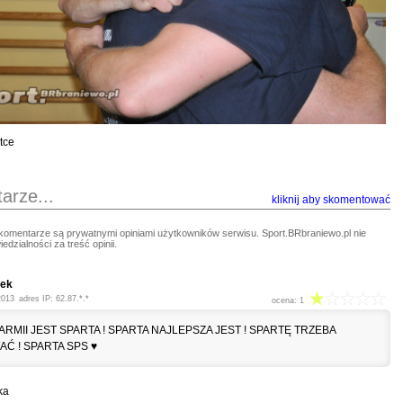
tce
arze...
kliknij aby skomentować
komentarze są prywatnymi opiniami użytkowników serwisu. Sport.BRbraniewo.pl nie
edzialności za treść opinii.
bek
2013
adres IP: 62.87.*.*
ocena: 1
RMII JEST SPARTA ! SPARTA NAJLEPSZA JEST ! SPARTĘ TRZEBA
Ć ! SPARTA SPS ♥
ka