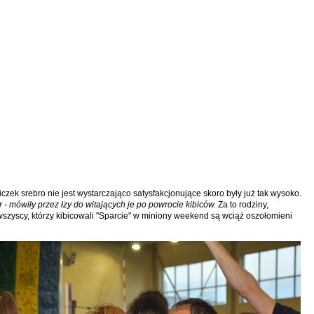
czek srebro nie jest wystarczająco satysfakcjonujące skoro były już tak wysoko.
r - mówiły przez łzy do witających je po powrocie kibiców.
Za to rodziny,
 wszyscy, którzy kibicowali "Sparcie" w miniony weekend są wciąż oszołomieni