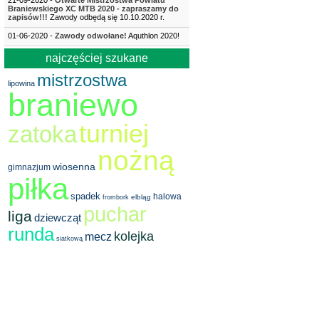
21-09-2020 -
Otwarte Mistrzostwa Powiatu
Braniewskiego XC MTB 2020 - zapraszamy do
zapisów!!!
Zawody odbędą się 10.10.2020 r.
01-06-2020 -
Zawody odwołane!
Aquthlon 2020!
najczęściej szukane
mistrzostwa
lipowina
braniewo
turniej
zatoka
nożną
wiosenna
gimnazjum
piłka
spadek
halowa
elbląg
frombork
puchar
liga
dziewcząt
runda
kolejka
mecz
siatkową