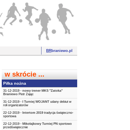
BR
braniewo.pl
w skrócie ...
Piłka nożna
31-12-2019 -
nowy trener MKS "Zatoka"
Braniewo
Piotr Zając
31-12-2019 -
I Turniej WOJANT
udany debiut w
roli organizatorów
22-12-2019 -
Intertom 2019
tradycja świąteczno-
sportowa
22-12-2019 -
Mikołajkowy Turniej PN
sportowo
przedświątecznie