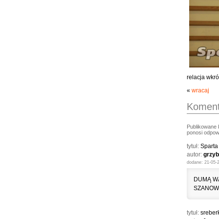
relacja wkró
«
wracaj
Koment
Publikowane 
ponosi odpowi
tytuł:
Sparta
autor:
grzy
dodane: 21-05-
DUMĄ WA
SZANOWA
tytuł:
sreber