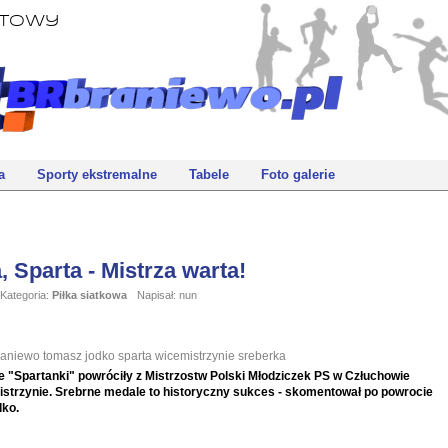
rtowy
a
Sporty ekstremalne
Tabele
Foto galerie
, Sparta - Mistrza warta!
Kategoria:
Piłka siatkowa
Napisał: nun
raniewo
tomasz jodko
sparta
wicemistrzynie
sreberka
 "Spartanki" powróciły z Mistrzostw Polski Młodziczek PS w Człuchowie
istrzynie. Srebrne medale to historyczny sukces - skomentował po powrocie
ko.