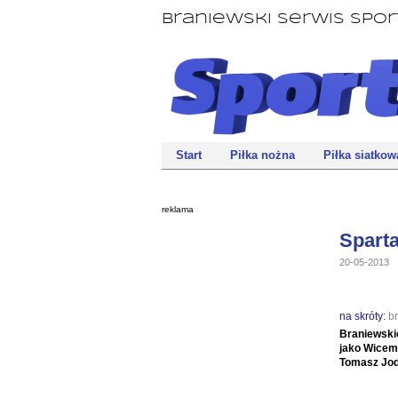
Braniewski Serwis Spo
Start
Piłka nożna
Piłka siatkow
reklama
Sparta
20-05-2013
na skróty:
b
Braniewskie
jako Wicem
Tomasz Jod