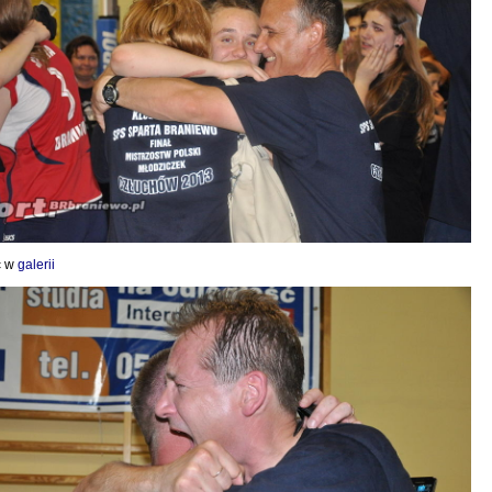
ć w
galerii