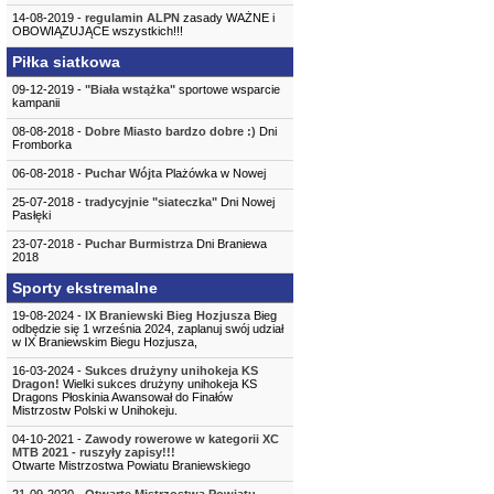
14-08-2019 -
regulamin ALPN
zasady WAŻNE i
OBOWIĄZUJĄCE wszystkich!!!
Piłka siatkowa
09-12-2019 -
"Biała wstążka"
sportowe wsparcie
kampanii
08-08-2018 -
Dobre Miasto bardzo dobre :)
Dni
Fromborka
06-08-2018 -
Puchar Wójta
Plażówka w Nowej
25-07-2018 -
tradycyjnie "siateczka"
Dni Nowej
Pasłęki
23-07-2018 -
Puchar Burmistrza
Dni Braniewa
2018
Sporty ekstremalne
19-08-2024 -
IX Braniewski Bieg Hozjusza
Bieg
odbędzie się 1 września 2024, zaplanuj swój udział
w IX Braniewskim Biegu Hozjusza,
16-03-2024 -
Sukces drużyny unihokeja KS
Dragon!
Wielki sukces drużyny unihokeja KS
Dragons Płoskinia Awansował do Finałów
Mistrzostw Polski w Unihokeju.
04-10-2021 -
Zawody rowerowe w kategorii XC
MTB 2021 - ruszyły zapisy!!!
Otwarte Mistrzostwa Powiatu Braniewskiego