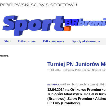
Braniewski Serwis Sportowy
Start
Piłka nożna
Piłka siatkowa
Sporty ekstremalne
reklama
Turniej PN Juniorów 
16-04-2014
Kategoria:
Piłka nożna
Napisał: nu
na skróty:
orkil frombork
prochna
turniej piłki
12.04.2014 na Orliku we Fromborku o
Juniorów Młodszych. Udział w turn
(Braniewo), Zalew Frombork Aktime
FC Orły (Frombork).