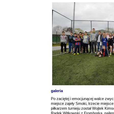
galeria
Po zaciętej i emocjunącej walce zwyc
miejsce zajeły Smoki, trzecie miejsc
piłkarzem turnieju został Wojtek Kims
Radek Witkowski z Fromborka, najl