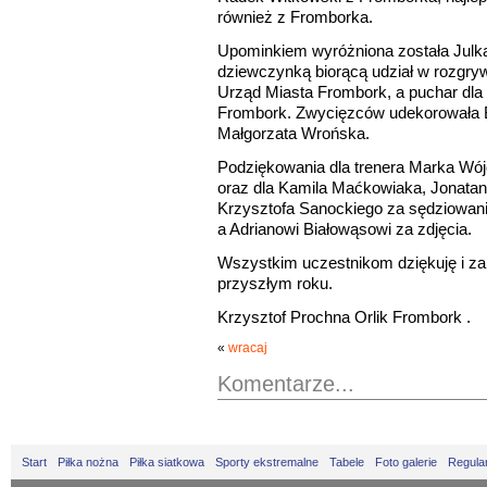
również z Fromborka.
Upominkiem wyróżniona została Julk
dziewczynką biorącą udział w rozgryw
Urząd Miasta Frombork, a puchar dla 
Frombork. Zwycięzców udekorowała B
Małgorzata Wrońska.
Podziękowania dla trenera Marka Wójc
oraz dla Kamila Maćkowiaka, Jonata
Krzysztofa Sanockiego za sędziowani
a Adrianowi Białowąsowi za zdjęcia.
Wszystkim uczestnikom dziękuję i za
przyszłym roku.
Krzysztof Prochna Orlik Frombork .
«
wracaj
Komentarze...
Start
Piłka nożna
Piłka siatkowa
Sporty ekstremalne
Tabele
Foto galerie
Regula