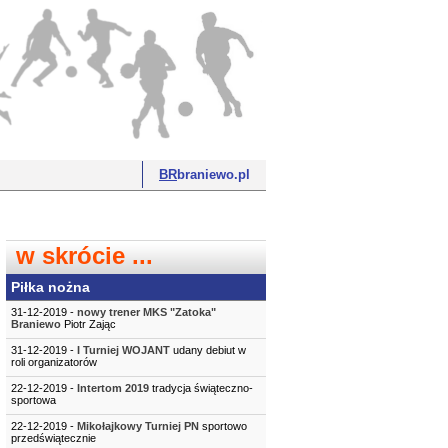
BR
braniewo.pl
w skrócie ...
Piłka nożna
31-12-2019 -
nowy trener MKS "Zatoka"
Braniewo
Piotr Zając
31-12-2019 -
I Turniej WOJANT
udany debiut w
roli organizatorów
22-12-2019 -
Intertom 2019
tradycja świąteczno-
sportowa
22-12-2019 -
Mikołajkowy Turniej PN
sportowo
przedświątecznie