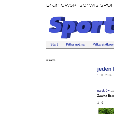
Braniewski Serwis Spo
Start
Piłka nożna
Piłka siatkow
reklama
jeden 
10-05-2014
na skróty:
z
Zatoka Bra
1 - 0