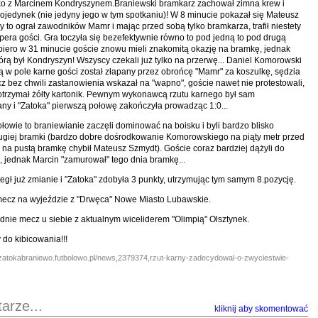
ko z Marcinem Kondryszynem.Braniewski bramkarz zachował zimna krew i
pojedynek (nie jedyny jego w tym spotkaniu)! W 8 minucie pokazał się Mateusz
y to ograł zawodników Mamr i mając przed sobą tylko bramkarza, trafił niestety
ipera gości. Gra toczyła się bezefektywnie równo to pod jedną to pod drugą
iero w 31 minucie goście znowu mieli znakomitą okazję na bramkę, jednak
rą był Kondryszyn! Wszyscy czekali już tylko na przerwę... Daniel Komorowski
ką w pole karne gości został złapany przez obrońcę "Mamr" za koszulkę, sędzia
 bez chwili zastanowienia wskazał na "wapno", goście nawet nie protestowali,
 otrzymał żółty kartonik. Pewnym wykonawcą rzutu karnego był sam
y i "Zatoka" pierwszą połowę zakończyła prowadząc 1:0...
ołowie to braniewianie zaczęli dominować na boisku i byli bardzo blisko
ugiej bramki (bardzo dobre dośrodkowanie Komorowskiego na piąty metr przed
 na pustą bramkę chybił Mateusz Szmydt). Goście coraz bardziej dążyli do
 jednak Marcin "zamurował" tego dnia bramkę...
egł już zmianie i "Zatoka" zdobyła 3 punkty, utrzymując tym samym 8.pozycję.
mecz na wyjeździe z "Drwęca" Nowe Miasto Lubawskie.
dnie mecz u siebie z aktualnym wiceliderem "Olimpią" Olsztynek.
do kibicowania!!!
://zatokabraniewo.futbolowo.pl/news,2379374,rzut-karny-zadecydowal-o-zwyciestwie-
arze...
kliknij aby skomentować