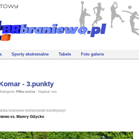
rtowy
a
Sporty ekstremalne
Tabele
Foto galerie
Komar - 3.punkty
Kategoria:
Piłka nożna
Napisał: nun
atoka
braniewo
komorowski
kondryszyn
niewo vs. Mamry Giżycko