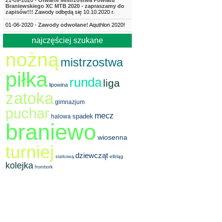
21-09-2020 -
Otwarte Mistrzostwa Powiatu
Braniewskiego XC MTB 2020 - zapraszamy do
zapisów!!!
Zawody odbędą się 10.10.2020 r.
01-06-2020 -
Zawody odwołane!
Aquthlon 2020!
najczęściej szukane
nożną
mistrzostwa
piłka
runda
liga
lipowina
zatoka
gimnazjum
puchar
mecz
spadek
halowa
braniewo
wiosenna
turniej
dziewcząt
elbląg
siatkową
kolejka
frombork