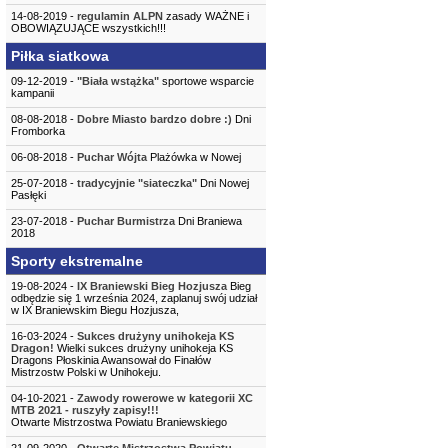
14-08-2019 -
regulamin ALPN
zasady WAŻNE i
OBOWIĄZUJĄCE wszystkich!!!
Piłka siatkowa
09-12-2019 -
"Biała wstążka"
sportowe wsparcie
kampanii
08-08-2018 -
Dobre Miasto bardzo dobre :)
Dni
Fromborka
06-08-2018 -
Puchar Wójta
Plażówka w Nowej
25-07-2018 -
tradycyjnie "siateczka"
Dni Nowej
Pasłęki
23-07-2018 -
Puchar Burmistrza
Dni Braniewa
2018
Sporty ekstremalne
19-08-2024 -
IX Braniewski Bieg Hozjusza
Bieg
odbędzie się 1 września 2024, zaplanuj swój udział
w IX Braniewskim Biegu Hozjusza,
16-03-2024 -
Sukces drużyny unihokeja KS
Dragon!
Wielki sukces drużyny unihokeja KS
Dragons Płoskinia Awansował do Finałów
Mistrzostw Polski w Unihokeju.
04-10-2021 -
Zawody rowerowe w kategorii XC
MTB 2021 - ruszyły zapisy!!!
Otwarte Mistrzostwa Powiatu Braniewskiego