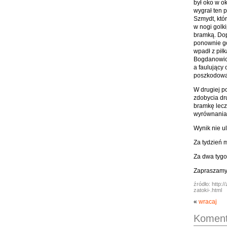
był oko w o
wygrał ten 
Szmydt, któr
w nogi golk
bramką. Dop
ponownie gó
wpadł z pił
Bogdanowicz
a faulujący
poszkodowan
W drugiej p
zdobycia dr
bramkę lecz
wyrównania,
Wynik nie ul
Za tydzień 
Za dwa tygo
Zapraszamy 
źródło: http
zatoki-.html
«
wracaj
Koment