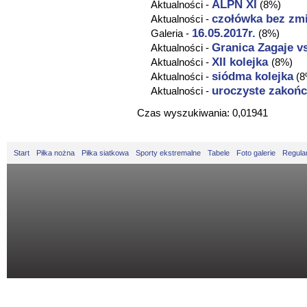
ALPN XI
Aktualności -
(8%)
czołówka bez zm
Aktualności -
16.05.2017r.
Galeria -
(8%)
Granica Zagaje v
Aktualności -
XII kolejka
Aktualności -
(8%)
siódma kolejka
Aktualności -
(8
uroczyste zakoń
Aktualności -
Czas wyszukiwania: 0,01941
Start
Piłka nożna
Piłka siatkowa
Sporty ekstremalne
Tabele
Foto galerie
Regula