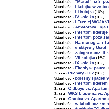
"Martel" na 3. po
Aktualności -
I kolejka w zmien
Aktualności -
III kolejka
Aktualności -
(16%)
IV kolejka
Aktualności -
(16%)
I Turniej WOJAN
Aktualności -
Amatorska Liga P
Aktualności -
Intertom lideruje
Aktualności -
Intertom poza za
Aktualności -
Harmonogram Tur
Aktualności -
efektywny Osiotr
Aktualności -
zaległe mecz III k
Aktualności -
VII kolejka
Aktualności -
(16%)
IX kolejka
Aktualności -
(16%)
Ekobłysk pauza
Aktualności -
(
Puchary 2017
Galeria -
(16%)
bolesny spadek 
Aktualności -
Intertom liderem 
Aktualności -
Oldboys vs.
Apartam
Galeria -
WKS Lipowina vs.
Ap
Galeria -
Granica vs.
Apartam
Galeria -
w tabeli bez zmi
Aktualności -
życiówka "Oldbo
Aktualności -