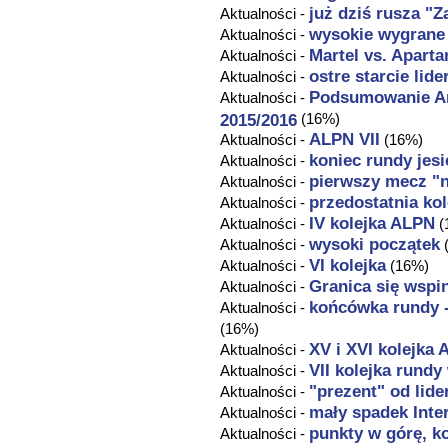
już dziś rusza "
Aktualności -
wysokie wygrane
Aktualności -
Martel vs.
Aparta
Aktualności -
ostre starcie lide
Aktualności -
Podsumowanie Ama
Aktualności -
2015/2016
(16%)
ALPN VII
Aktualności -
(16%)
koniec rundy jesi
Aktualności -
pierwszy mecz "n
Aktualności -
przedostatnia kol
Aktualności -
IV kolejka ALPN
Aktualności -
(
wysoki początek
Aktualności -
VI kolejka
Aktualności -
(16%)
Granica się wspi
Aktualności -
końcówka rundy -
Aktualności -
(16%)
XV i XVI kolejka
Aktualności -
VII kolejka rundy
Aktualności -
"prezent" od lide
Aktualności -
mały spadek Inte
Aktualności -
punkty w górę, k
Aktualności -