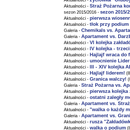
Straż Pożarna ko
Aktualności -
sezon 2015/
sezon 2015/2016 -
pierwsza wiosenn
Aktualności -
tłok przy podium
Aktualności -
Chemikals vs.
Apart
Galeria -
Apartament
vs. Darz
Galeria -
VI kolejka zakład
Aktualności -
IV kolejka - trze
Aktualności -
Hajlajf wraca do
Aktualności -
umocnienie Lider
Aktualności -
III - XIV kolejka 
Aktualności -
Hajlajf liderem!
Aktualności -
(
Granica walczy!
Aktualności -
(
Straż Pożarna vs.
Ap
Galeria -
pierwsza kolejk
Aktualności -
ostatni zaległy me
Aktualności -
Apartament
vs. Stra
Galeria -
"walka o każdy m
Aktualności -
Apartament
vs. Gran
Galeria -
rusza "Zakładów
Aktualności -
walka o podium
Aktualności -
(