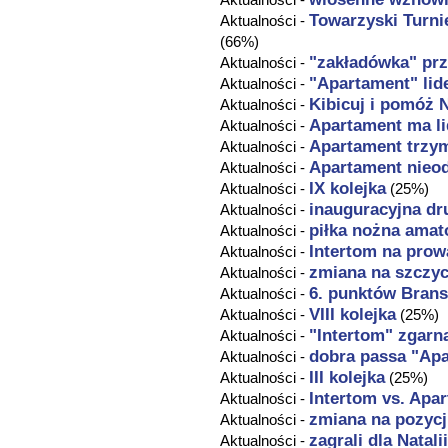
Towarzyski Turni
Aktualności -
(66%)
"zakładówka" prz
Aktualności -
"
Apartament
" lid
Aktualności -
Kibicuj i pomóż N
Aktualności -
Apartament
ma li
Aktualności -
Apartament
trzy
Aktualności -
Apartament
nieod
Aktualności -
IX kolejka
Aktualności -
(25%)
inauguracyjna dr
Aktualności -
piłka nożna ama
Aktualności -
Intertom na prow
Aktualności -
zmiana na szczyc
Aktualności -
6. punktów Brans
Aktualności -
VIII kolejka
Aktualności -
(25%)
"Intertom" zgarn
Aktualności -
dobra passa "Ap
Aktualności -
III kolejka
Aktualności -
(25%)
Intertom vs.
Apar
Aktualności -
zmiana na pozycji
Aktualności -
zagrali dla Natali
Aktualności -