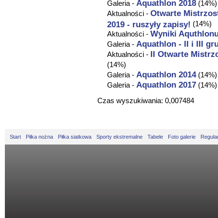
Aquathlon
2018
Galeria -
(14%)
Otwarte Mistrzos
Aktualności -
2019 - ruszyły zapisy!
(14%)
Wyniki Aquthlonu
Aktualności -
Aquathlon
- II i III g
Galeria -
II Otwarte Mistr
Aktualności -
(14%)
Aquathlon
2014
Galeria -
(14%)
Aquathlon
2017
Galeria -
(14%)
Czas wyszukiwania: 0,007484
Start
Piłka nożna
Piłka siatkowa
Sporty ekstremalne
Tabele
Foto galerie
Regula