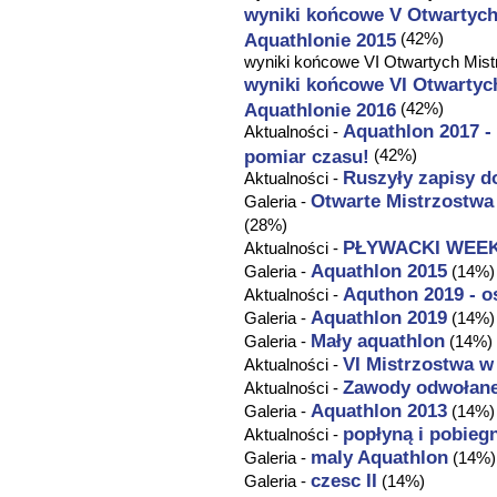
wyniki końcowe V Otwartych
Aquathlonie 2015
(42%)
wyniki końcowe VI Otwartych Mist
wyniki końcowe VI Otwartyc
Aquathlonie 2016
(42%)
Aquathlon
2017 -
Aktualności -
pomiar czasu!
(42%)
Ruszyły zapisy d
Aktualności -
Otwarte Mistrzostwa
Galeria -
(28%)
PŁYWACKI WEE
Aktualności -
Aquathlon
2015
Galeria -
(14%)
Aquthon 2019 - os
Aktualności -
Aquathlon
2019
Galeria -
(14%)
Mały
aquathlon
Galeria -
(14%)
VI Mistrzostwa w
Aktualności -
Zawody odwołane
Aktualności -
Aquathlon
2013
Galeria -
(14%)
popłyną i pobiegn
Aktualności -
maly
Aquathlon
Galeria -
(14%)
czesc II
Galeria -
(14%)