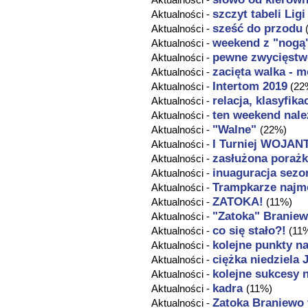
szczyt tabeli Lig
Aktualności -
sześć do przodu
Aktualności -
weekend z "nogą
Aktualności -
pewne zwycięstwo
Aktualności -
zacięta walka - m
Aktualności -
Intertom 2019
Aktualności -
(22
relacja, klasyfika
Aktualności -
ten weekend nale
Aktualności -
"Walne"
Aktualności -
(22%)
I Turniej WOJAN
Aktualności -
zasłużona poraż
Aktualności -
inuaguracja sezo
Aktualności -
Trampkarze najmo
Aktualności -
ZATOKA!
Aktualności -
(11%)
"Zatoka" Braniew
Aktualności -
co się stało?!
Aktualności -
(11
kolejne punkty n
Aktualności -
ciężka niedziela
Aktualności -
kolejne sukcesy 
Aktualności -
kadra
Aktualności -
(11%)
Zatoka Braniewo 
Aktualności -