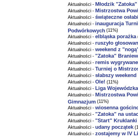
Młodzik "Zatoka"
Aktualności -
Mistrzostwa Powi
Aktualności -
świąteczne osłab
Aktualności -
inauguracja Turn
Aktualności -
Podwórkowych
(11%)
elbląska porażka
Aktualności -
ruszyło głosowan
Aktualności -
weekend z "nogą
Aktualności -
"Zatoka" Braniew
Aktualności -
remis wygrywane
Aktualności -
Turniej o Mistrz
Aktualności -
słabszy weekend
Aktualności -
Ole!
Aktualności -
(11%)
Liga Wojewódzka
Aktualności -
Mistrzostwa Powi
Aktualności -
Gimnazjum
(11%)
wiosenna gościno
Aktualności -
"Zatoka" na usta
Aktualności -
"Start" Kruklanki
Aktualności -
udany początek
Aktualności -
(
zostajemy w IV L
Aktualności -