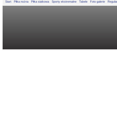
Start
Piłka nożna
Piłka siatkowa
Sporty ekstremalne
Tabele
Foto galerie
Regula