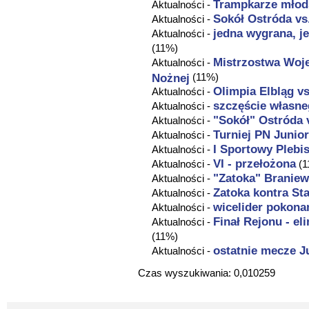
Trampkarze młods
Aktualności -
Sokół Ostróda vs
Aktualności -
jedna wygrana, j
Aktualności -
(11%)
Mistrzostwa Woj
Aktualności -
Nożnej
(11%)
Olimpia Elbląg v
Aktualności -
szczęście własne
Aktualności -
"Sokół" Ostróda 
Aktualności -
Turniej PN Juni
Aktualności -
I Sportowy Plebi
Aktualności -
VI - przełożona
Aktualności -
(1
"Zatoka" Branie
Aktualności -
Zatoka kontra St
Aktualności -
wicelider pokona
Aktualności -
Finał Rejonu - e
Aktualności -
(11%)
ostatnie mecze J
Aktualności -
Czas wyszukiwania: 0,010259